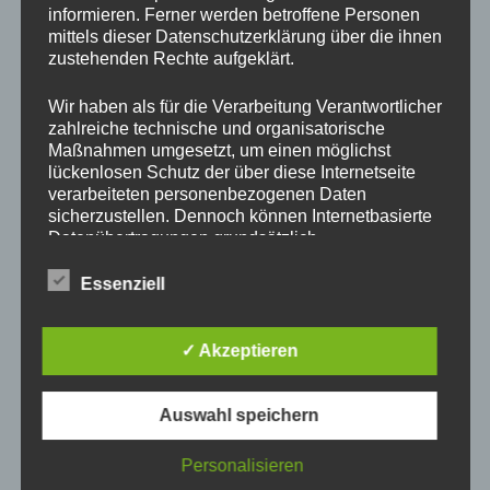
informieren. Ferner werden betroffene Personen
Arnstein-Halsheim
mittels dieser Datenschutzerklärung über die ihnen
zustehenden Rechte aufgeklärt.
Talweg 1, 97450 Arnstein-Halsheim
Wir haben als für die Verarbeitung Verantwortlicher
Abhol-Hinweise:
zahlreiche technische und organisatorische
			Abholung und Rückgabe nach persönlicher 
Maßnahmen umgesetzt, um einen möglichst
Absprache. Bitte melden Sie sich rechtzeitig vorher 
lückenlosen Schutz der über diese Internetseite
telefonisch.

verarbeiteten personenbezogenen Daten
sicherzustellen. Dennoch können Internetbasierte
Datenübertragungen grundsätzlich
Bitte beachten: Bei der Abholung wird eine Kaution in Höhe 
Sicherheitslücken aufweisen, sodass ein absoluter
von 50,-€ in bar verlangt. Bei ordnungsgemäßer Rückgabe 
Schutz nicht gewährleistet werden kann. Aus
Essenziell
erhält man die Kaution selbstverständlich wieder zurück.

diesem Grund steht es jeder betroffenen Person
frei, personenbezogene Daten auch auf
alternativen Wegen, beispielsweise telefonisch, an
✓ Akzeptieren
uns zu übermitteln.
August
2026
Auswahl speichern
Begriffsbestimmungen
Mo
Di
Mi
Do
Fr
Sa
So
Die Datenschutzerklärung beruht auf den Begrifflichkeiten, die
Personalisieren
durch den Europäischen Richtlinien- und Verordnungsgeber
1
2