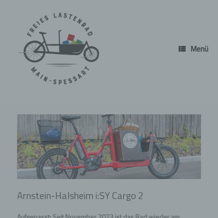
Zum
Inhalt
springen
Menü
Arnstein-Halsheim i:SY Cargo 2
Aufgepasst: Seit November 2023 ist das Rad wieder am