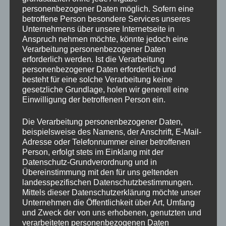
personenbezogener Daten möglich. Sofern eine
Maße
betroffene Person besondere Services unseres
Länge: 210 cm
Unternehmens über unsere Internetseite in
Breite: 30 cm
Anspruch nehmen möchte, könnte jedoch eine
Verarbeitung personenbezogener Daten
Gewicht
erforderlich werden. Ist die Verarbeitung
Ca. 39 kg
personenbezogener Daten erforderlich und
besteht für eine solche Verarbeitung keine
Ausstattungsart
gesetzliche Grundlage, holen wir generell eine
Transportbox aus Holz mit zwei einfachen Anschnallgurten;
Einwilligung der betroffenen Person ein.
Fahrradkorb hinten
Die Verarbeitung personenbezogener Daten,
Zuladung
beispielsweise des Namens, der Anschrift, E-Mail-
Maximale Zuladung: 60 kg
Adresse oder Telefonnummer einer betroffenen
Maximales Fahrergewicht: 100 kg
Person, erfolgt stets im Einklang mit der
Datenschutz-Grundverordnung und in
Elektromotor
Übereinstimmung mit den für uns geltenden
Reichweite abhängig von Fahrergewicht, Zuladung, Topografie
landesspezifischen Datenschutzbestimmungen.
und gewählter Unterstützungsstufe 20 bis 80 Kilometer.
Mittels dieser Datenschutzerklärung möchte unser
Unternehmen die Öffentlichkeit über Art, Umfang
Buche den Artikel an dieser Station.
und Zweck der von uns erhobenen, genutzten und
verarbeiteten personenbezogenen Daten