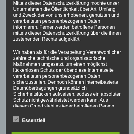
Karlstadt Stadt Karlstadt Bürgerinfo
Mittels dieser Datenschutzerklärung möchte unser
Unternehmen die Öffentlichkeit über Art, Umfang
Zum Helfenstein 2, 97753 Karlstadt
und Zweck der von uns erhobenen, genutzten und
verarbeiteten personenbezogenen Daten
Abhol-Hinweise:
informieren. Ferner werden betroffene Personen
			Abholung und Rückgabe nur während der 
mittels dieser Datenschutzerklärung über die ihnen
zustehenden Rechte aufgeklärt.
Öffnungszeiten möglich:

Wir haben als für die Verarbeitung Verantwortlicher
Montag - Dienstag:

zahlreiche technische und organisatorische
08:00 - 11:30 Uhr und

Maßnahmen umgesetzt, um einen möglichst
13:30 - 15:00 Uhr

lückenlosen Schutz der über diese Internetseite
verarbeiteten personenbezogenen Daten
Mittwoch:

sicherzustellen. Dennoch können Internetbasierte
8:00 -  12:30 Uhr

Datenübertragungen grundsätzlich
Sicherheitslücken aufweisen, sodass ein absoluter
Donnerstag: 

Schutz nicht gewährleistet werden kann. Aus
8:00 - 11:30 Uhr und

diesem Grund steht es jeder betroffenen Person
13:30 - 17:30 Uhr

frei, personenbezogene Daten auch auf
alternativen Wegen, beispielsweise telefonisch, an
Essenziell
uns zu übermitteln.
Freitag:

8:00 - 11:30 Uhr 
