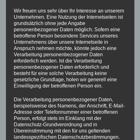
Breite: 73 cm
2 Transportbehälter: 40x30x27 cm
Wir freuen uns sehr über Ihr Interesse an unserem
Unternehmen. Eine Nutzung der Internetseiten ist
Gewicht
grundsätzlich ohne jede Angabe
Ca. 38 kg
personenbezogener Daten möglich. Sofern eine
betroffene Person besondere Services unseres
Ausstattungsart
Unternehmens über unsere Internetseite in
Wetterfeste Kabine mit 5-Punkt-Gurten für die sichere
Anspruch nehmen möchte, könnte jedoch eine
Mitnahme von Kindern. Fahrradkorb hinten. 2 abnehmbare
Verarbeitung personenbezogener Daten
Zusatz Transportbehälter
erforderlich werden. Ist die Verarbeitung
personenbezogener Daten erforderlich und
Zuladung
besteht für eine solche Verarbeitung keine
Maximale Zuladung: 60 kg
gesetzliche Grundlage, holen wir generell eine
Zulässiges Gesamtgewicht: 200 kg
Einwilligung der betroffenen Person ein.
Elektromotor
Shimano Steps E6100
Die Verarbeitung personenbezogener Daten,
Reichweite abhängig von Fahrergewicht, Zuladung, Topografie
beispielsweise des Namens, der Anschrift, E-Mail-
und gewählter Unterstützungsstufe 20 bis 60 Kilometer.
Adresse oder Telefonnummer einer betroffenen
Person, erfolgt stets im Einklang mit der
Buche den Artikel an dieser Station.
Datenschutz-Grundverordnung und in
Übereinstimmung mit den für uns geltenden
landesspezifischen Datenschutzbestimmungen.