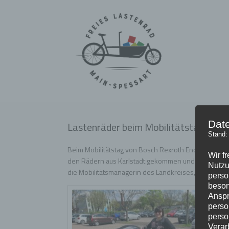
Zum
Inhalt
springen
Dat
Lastenräder beim Mobilitätstag Bosc
Stand:
Beim Mobilitätstag von Bosch Rexroth Ende April ha
Wir f
den Rädern aus Karlstadt gekommen und konnte Frag
Nutzu
die Mobilitätsmanagerin des Landkreises, Ganna Kra
perso
beson
Anspr
perso
perso
Verar