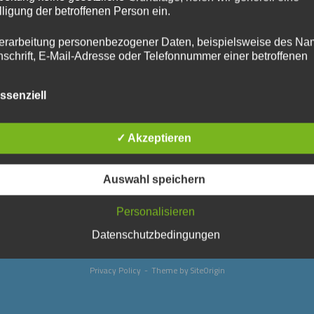
lligung der betroffenen Person ein.
erarbeitung personenbezogener Daten, beispielsweise des Na
nschrift, E-Mail-Adresse oder Telefonnummer einer betroffenen
n, erfolgt stets im Einklang mit der Datenschutz-Grundverordnu
n Übereinstimmung mit den für uns geltenden landesspezifisch
ssenziell
schutzbestimmungen. Mittels dieser Datenschutzerklärung mö
 Unternehmen die Öffentlichkeit über Art, Umfang und Zweck de
rhobenen, genutzten und verarbeiteten personenbezogenen Da
✓ Akzeptieren
mieren. Ferner werden betroffene Personen mittels dieser
schutzerklärung über die ihnen zustehenden Rechte aufgeklärt
Auswahl speichern
aben als für die Verarbeitung Verantwortlicher zahlreiche techn
rganisatorische Maßnahmen umgesetzt, um einen möglichst
Personalisieren
nlosen Schutz der über diese Internetseite verarbeiteten
nenbezogenen Daten sicherzustellen. Dennoch können
Datenschutzbedingungen
netbasierte Datenübertragungen grundsätzlich Sicherheitslücke
isen, sodass ein absoluter Schutz nicht gewährleistet werden k
iesem Grund steht es jeder betroffenen Person frei,
Privacy Policy
Theme by
SiteOrigin
nenbezogene Daten auch auf alternativen Wegen, beispielswe
onisch, an uns zu übermitteln.