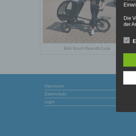
Einwi
Die V
der A
Perso
und i
E
Daten
Bild: Bosch Rexroth/Lude
unser
uns e
infor
Daten
Wir h
Impressum
und o
lücke
Datenschutz
perso
Login
Inter
aufwe
Aus d
perso
telef