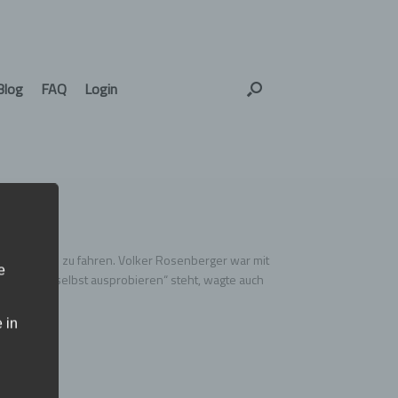
Blog
FAQ
Login
räder Probe zu fahren. Volker Rosenberger war mit
e
mer das „selbst ausprobieren“ steht, wagte auch
 in