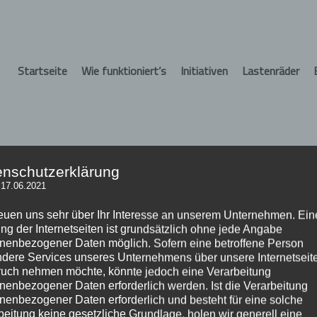
Startseite
Wie funktioniert’s
Initiativen
Lastenräder
enschutzerklärung
h Rexroth
 17.06.2021
tten die Mitarbeiter*innen unter anderem die Chance verschiedene Lasten
reuen uns sehr über Ihr Interesse an unserem Unternehmen. Ein
en rund um die verschiedenen Modelle beantworten. Da im Mittelpunkt im
ng der Internetseiten ist grundsätzlich ohne jede Angabe
vchenko, eine Fahrt mit Neigetechnik.
nenbezogener Daten möglich. Sofern eine betroffene Person
dere Services unseres Unternehmens über unsere Internetseite
uch nehmen möchte, könnte jedoch eine Verarbeitung
nenbezogener Daten erforderlich werden. Ist die Verarbeitung
nenbezogener Daten erforderlich und besteht für eine solche
beitung keine gesetzliche Grundlage, holen wir generell eine